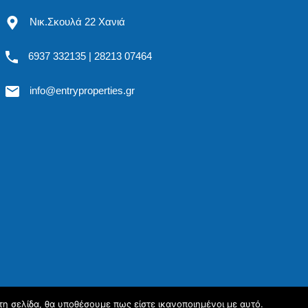
Νικ.Σκουλά 22 Χανιά
6937 332135 | 28213 07464
info@entryproperties.gr
τη σελίδα, θα υποθέσουμε πως είστε ικανοποιημένοι με αυτό.