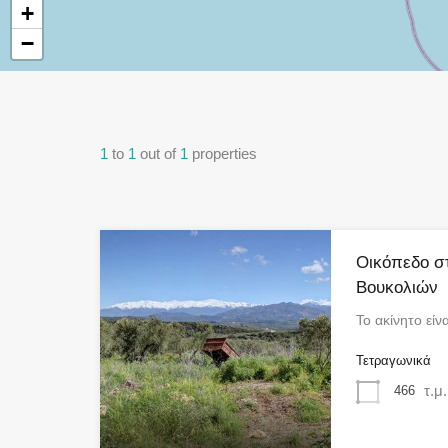
+
−
1
to
1
out of
1
properties
Οικόπεδο στ
Βουκολιών
Το ακίνητο εί
Τετραγωνικά
τ.μ.
466