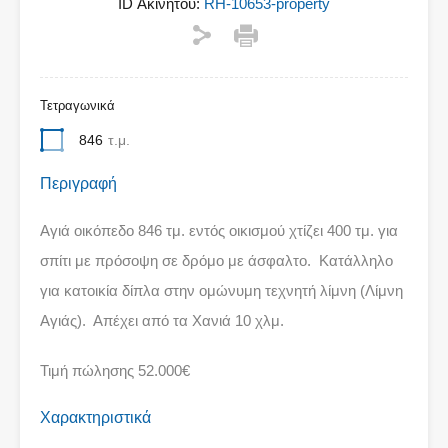
ID Ακινήτου:
RH-10653-property
Τετραγωνικά
846
τ.μ.
Περιγραφή
Αγιά οικόπεδο 846 τμ. εντός οικισμού χτίζει 400 τμ. για
σπίτι με πρόσοψη σε δρόμο με άσφαλτο. Κατάλληλο
για κατοικία δίπλα στην ομώνυμη τεχνητή λίμνη (Λίμνη
Αγιάς). Απέχει από τα Χανιά 10 χλμ.
Τιμή πώλησης 52.000€
Χαρακτηριστικά