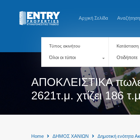
Αρχική Σελίδα
Αναζήτηση
Τύπος ακινήτου
Κατάσταση 
Όλοι οι τύποι
Οτιδήποτε
ΑΠΟΚΛΕΙΣΤΙΚΑ πωλείτ
2621τ.μ. χτίζει 186 τ.
Home
ΔΗΜΟΣ ΧΑΝΙΩΝ
Δημοτική ενότητα Α