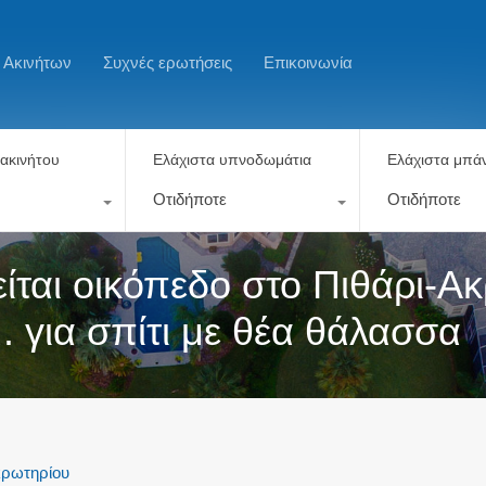
 Ακινήτων
Συχνές ερωτήσεις
Επικοινωνία
ακινήτου
Ελάχιστα υπνοδωμάτια
Ελάχιστα μπάν
Οτιδήποτε
Οτιδήποτε
αι οικόπεδο στο Πιθάρι-Ακ
μ. για σπίτι με θέα θάλασσα
κρωτηρίου