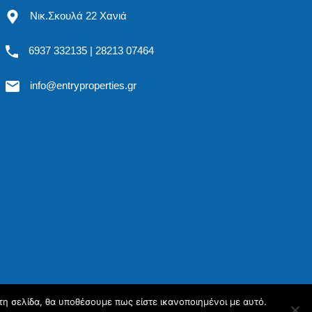
Νικ.Σκουλά 22 Χανιά
6937 332135 | 28213 07464
info@entryproperties.gr
τη σελίδα, θα υποθέσουμε πως είστε ικανοποιημένοι με αυτό.