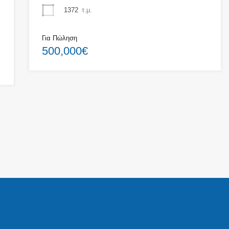
1372
τ.μ.
Για Πώληση
500,000€