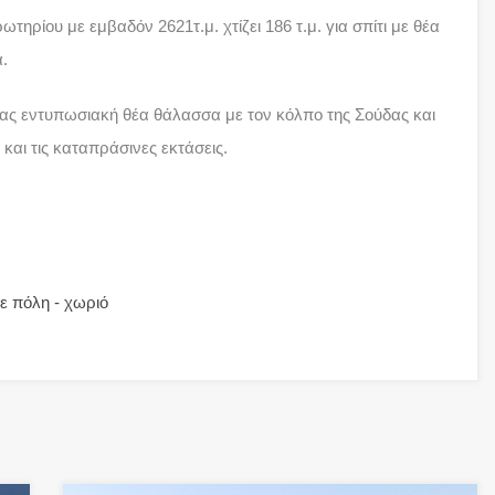
τηρίου με εμβαδόν 2621τ.μ. χτίζει 186 τ.μ. για σπίτι με θέα
α.
τας εντυπωσιακή θέα θάλασσα με τον κόλπο της Σούδας και
και τις καταπράσινες εκτάσεις.
ε πόλη - χωριό