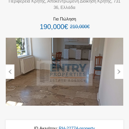
Περιφέρεια Κρήτης, Αποκεντρωμένη Διοίκηση Κρήτης, 731
36, Ελλάδα
Για Πώληση
190,000€
210,000€
Previous
Next
ID Ακινήτου:
RH-22774-property