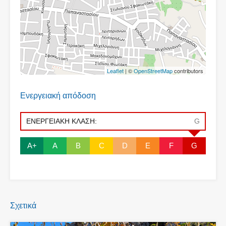
Leaflet
| ©
OpenStreetMap
contributors
Ενεργειακή απόδοση
ΕΝΕΡΓΕΙΑΚΗ ΚΛΑΣΗ:
G
A+
A
B
C
D
E
F
G
Σχετικά