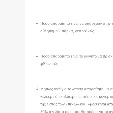
Πόσο απαραίτητο είναι να υπάρχουν στην 
αθλητισμού, πάρκα, γιατροί κτλ;
Πόσο απαραίτητο είναι το ακίνητο να βρίσ
φίλων κτλ;
Μήπως αντί για το
«πόσο απαραίτητο…»
σ
θέλουμε ότι καλύτερο, ωστόσο οι οικονομι
της λίστας των
«θέλω»
και
«
μου είναι απ
80% την λίστα σας, τότε θα πρέπει να το α