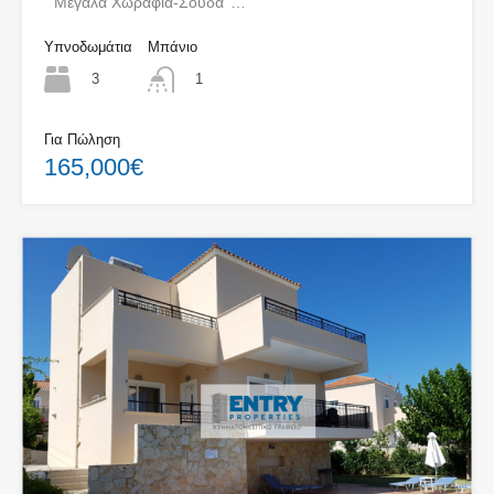
‘’ Μεγάλα Χωράφια-Σούδα’’…
Υπνοδωμάτια
Μπάνιο
3
1
Για Πώληση
165,000€