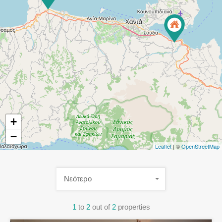
+
−
Leaflet
| ©
OpenStreetMap
Νεότερο
1
to
2
out of
2
properties