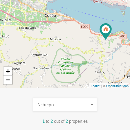
+
−
Leaflet
| ©
OpenStreetMap
Νεότερο
1
to
2
out of
2
properties