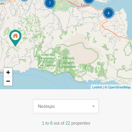
7
4
+
−
Leaflet
| ©
OpenStreetMap
Νεότερο
1
to
6
out of
22
properties