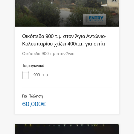
Οικόπεδο 900 τ.μ στoν Άγιο Αντώνιο-
Κολυμπαρίου χτίζει 400τ.μ. για σπίτι
Οικόπεδο 900 τ.μ στoν Άγιο…
Τετραγωνικά
τ.μ.
900
Για Πώληση
60,000€