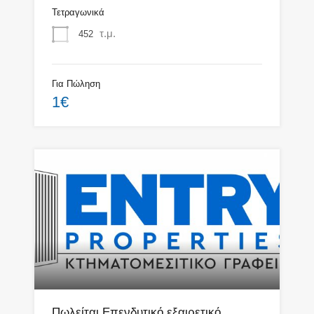
Τετραγωνικά
τ.μ.
452
Για Πώληση
1€
Πωλείται Επενδυτικό εξαιρετικό