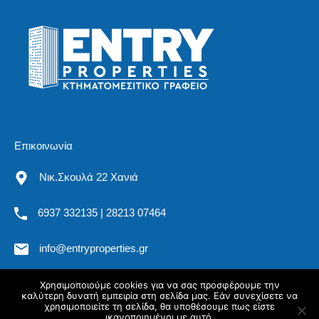
Επικοινωνία
Νικ.Σκουλά 22 Χανιά
6937 332135 | 28213 07464
info@entryproperties.gr
Χρησιμοποιούμε cookies για να σας προσφέρουμε την
καλύτερη δυνατή εμπειρία στη σελίδα μας. Εάν συνεχίσετε να
All rights reserved. Entryproperties.gr @2019
χρησιμοποιείτε τη σελίδα, θα υποθέσουμε πως είστε
ικανοποιημένοι με αυτό.