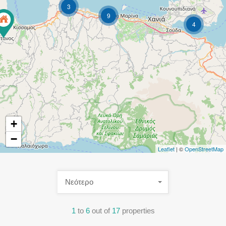
3
9
4
+
−
Leaflet
| ©
OpenStreetMap
Νεότερο
1
to
6
out of
17
properties